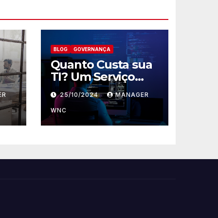
BLOG
GOVERNANÇA
Quanto Custa sua
TI? Um Serviço
Que Nunca Para
ER
25/10/2024
MANAGER
WNC